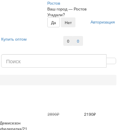
Ростов
Ваш город —
Ростов
Угадали?
Авторизация
Купить оптом
0
0
2890₽
2190₽
Демисезон
федератка/21