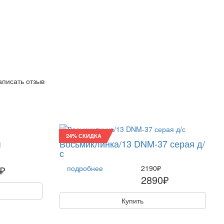
написать отзыв
24% СКИДКА
я
Восьмиклинка/13 DNM-37 серая д/
с
₽
подробнее
2190₽
2890₽
Купить