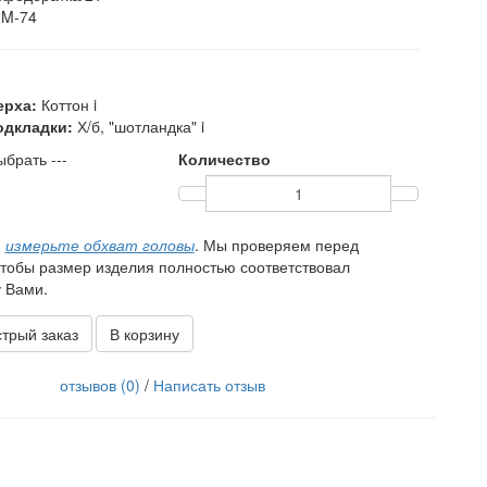
M-74
ерха:
Коттон
i
одкладки:
Х/б, "шотландка"
i
ыбрать ---
Количество
,
измерьте обхват головы
. Мы проверяем перед
чтобы размер изделия полностью соответствовал
 Вами.
трый заказ
В корзину
отзывов (0)
/
Написать отзыв