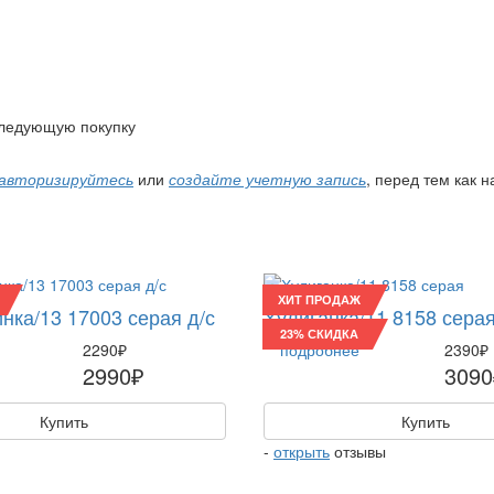
 следующую покупку
авторизируйтесь
или
создайте учетную запись
, перед тем как 
ХИТ ПРОДАЖ
нка/13 17003 серая д/с
Хулиганка/11 8158 сера
23% СКИДКА
2290₽
подробнее
2390₽
2990₽
3090
Купить
Купить
-
открыть
отзывы