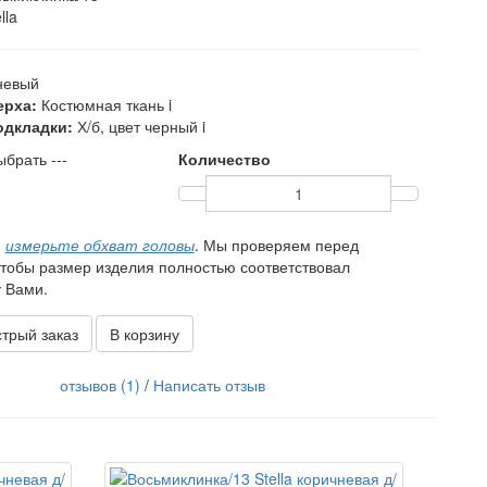
lla
невый
ерха:
Костюмная ткань
i
одкладки:
Х/б, цвет черный
i
ыбрать ---
Количество
,
измерьте обхват головы
. Мы проверяем перед
чтобы размер изделия полностью соответствовал
 Вами.
трый заказ
В корзину
отзывов (1)
/
Написать отзыв