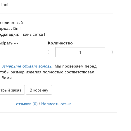
ffani
-оливковый
ерха:
Лён
i
одкладки:
Ткань сетка
i
ыбрать ---
Количество
,
измерьте обхват головы
. Мы проверяем перед
чтобы размер изделия полностью соответствовал
 Вами.
трый заказ
В корзину
отзывов (0)
/
Написать отзыв