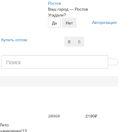
Ростов
Ваш город —
Ростов
Угадали?
Авторизация
Купить оптом
0
0
2890₽
2190₽
Лето
ьмиклинка/13