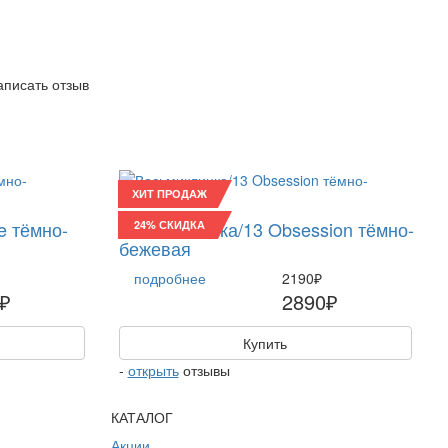
написать отзыв
ХИТ ПРОДАЖ
e тёмно-
Восьмиклинка/13 Obsession тёмно-
24% СКИДКА
бежевая
подробнее
2190₽
₽
2890₽
Купить
-
открыть
отзывы
КАТАЛОГ
Акции