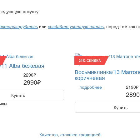
 следующую покупку
авторизируйтесь
или
создайте учетную запись
, перед тем как 
24% СКИДКА
/11 Alba бежевая
Восьмиклинка/13 Marron
2290₽
коричневая
2990₽
подробнее
2190₽
2890
Купить
ывы
Купить
Качество, ставшее традицией