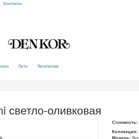
Контакты
езон
Лето
Эксклюзив
ni светло-оливковая
Стоимость:
Коллекция:
Модель:
Вос