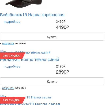
Бейсболка/15 Наппа коричневая
подробнее
3490₽
4490₽
Купить
-
открыть
отзывы
24% СКИДКА
Реглан/24 Eterno тёмно-синий
подробнее
2190₽
2890₽
Купить
-
открыть
отзывы
23% СКИДКА
Восьмиклинка/13 Наппа серая